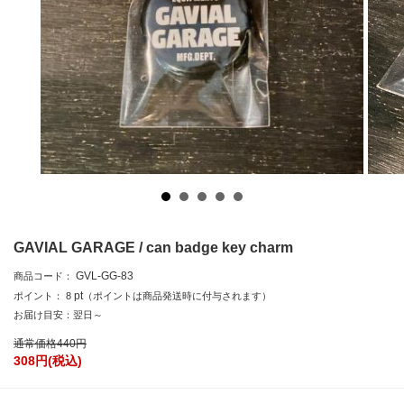
GAVIAL GARAGE / can badge key charm
GVL-GG-83
商品コード：
pt
ポイント：
8
（ポイントは商品発送時に付与されます）
お届け目安：翌日～
通常価格
440
円
308
円(税込)