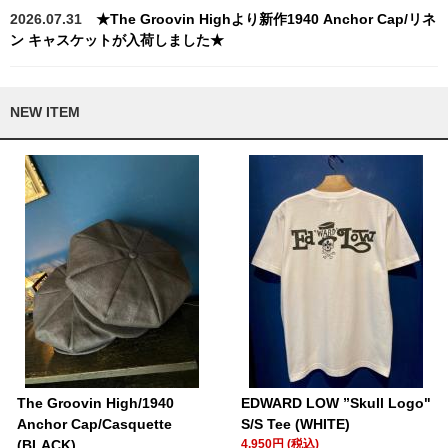
2026.07.31
★The Groovin Highより新作1940 Anchor Cap/リネ
ン キャスケットが入荷しました★
NEW ITEM
The Groovin High/1940
EDWARD LOW ”Skull Logo"
Anchor Cap/Casquette
S/S Tee (WHITE)
(BLACK)
4,950円 (税込)