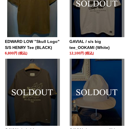
EDWARD LOW ”Skull Logo"
GAVIAL / s/s big
S/S HENRY Tee (BLACK)
tee_OOKAMI (White)
6,800円 (税込)
12,100円 (税込)