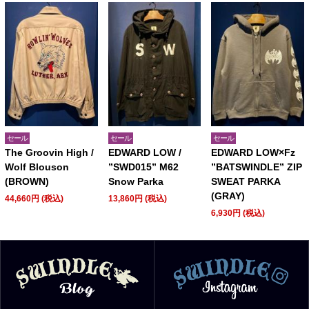
セール
セール
セール
The Groovin High /
EDWARD LOW /
EDWARD LOW×Fz
Wolf Blouson
”SWD015” M62
”BATSWINDLE” ZIP
(BROWN)
Snow Parka
SWEAT PARKA
(GRAY)
44,660円 (税込)
13,860円 (税込)
6,930円 (税込)