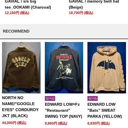
GAVIAL / s/s big
GAVIAL / memory twill hat
tee_OOKAMI (Charcoal)
(Beige)
12,100円 (税込)
18,700円 (税込)
RECOMMEND
NORTH NO
セール
セール
NAME/"GOOGLE
EDWARD LOW×Fz
EDWARD LOW
EYES" CORDUROY
”Restaurant”
”Bats” SWEAT
JKT (BLACK)
SWING TOP (NAVY)
PARKA (YELLOW)
44,000円 (税込)
8,960円 (税込)
6,930円 (税込)