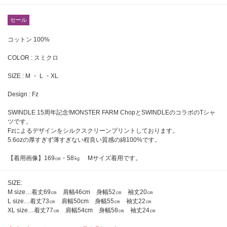
セール
コットン 100%
COLOR : スミクロ
SIZE : M ・ L ・XL
Design : Fz
SWINDLE 15周年記念!MONSTER FARM ChopとSWINDLEのコラボのTシャ
ツです。
Fzによるデザインをシルクスクリーンプリントしております。
5.6ozの厚すぎず薄すぎない程良い質感の綿100%です。
【着用画像】169㎝・58㎏ Mサイズ着用です。
SIZE:
M size…着丈69㎝ 肩幅46cm 身幅52㎝ 袖丈20㎝
L size…着丈73㎝ 肩幅50cm 身幅55㎝ 袖丈22㎝
XL size…着丈77㎝ 肩幅54cm 身幅58㎝ 袖丈24㎝