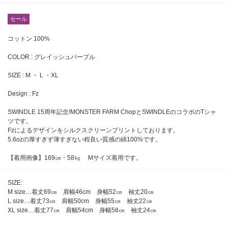
セール
コットン 100%
COLOR : グレイッシュパープル
SIZE : M ・ L ・XL
Design : Fz
SWINDLE 15周年記念!MONSTER FARM ChopとSWINDLEのコラボのTシャ
ツです。
Fzによるデザインをシルクスクリーンプリントしております。
5.6ozの厚すぎず薄すぎない程良い質感の綿100%です。
【着用画像】169㎝・58㎏ Mサイズ着用です。
SIZE:
M size…着丈69㎝ 肩幅46cm 身幅52㎝ 袖丈20㎝
L size…着丈73㎝ 肩幅50cm 身幅55㎝ 袖丈22㎝
XL size…着丈77㎝ 肩幅54cm 身幅58㎝ 袖丈24㎝