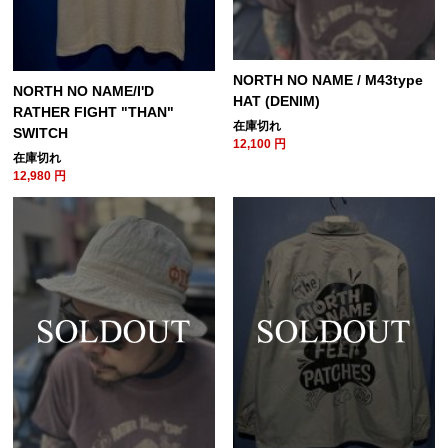
NORTH NO NAME / M43type
NORTH NO NAME/I'D
HAT (DENIM)
RATHER FIGHT "THAN"
在庫切れ
SWITCH
12,100
円
在庫切れ
12,980
円