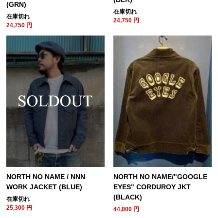
(GRN)
在庫切れ
在庫切れ
24,750
円
24,750
円
NORTH NO NAME / NNN
NORTH NO NAME/"GOOGLE
WORK JACKET (BLUE)
EYES" CORDUROY JKT
(BLACK)
在庫切れ
25,300
円
44,000
円